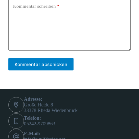
Kommentar schreiben
*
Kommentar abschicken
Adresse:
Große Heide 8
33378 Rheda Wiedenbrück
Telefon:
05242-9709863
E-Mail: