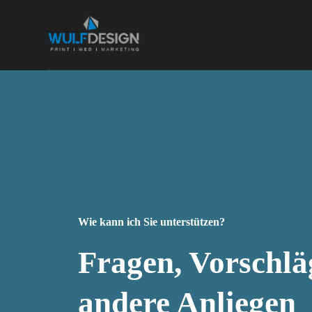
Z
u
m
I
n
h
a
l
t
s
p
r
i
n
g
e
n
Wie kann ich Sie unterstützen?
Fragen, Vorschlä
andere Anliegen