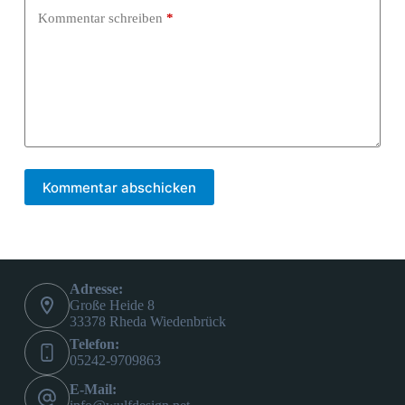
Kommentar schreiben
*
Kommentar abschicken
Adresse:
Große Heide 8
33378 Rheda Wiedenbrück
Telefon:
05242-9709863
E-Mail: