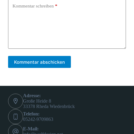
Kommentar schreiben
*
Kommentar abschicken
Adresse:
Große Heide 8
33378 Rheda Wiedenbrück
Telefon:
05242-9709863
E-Mail: