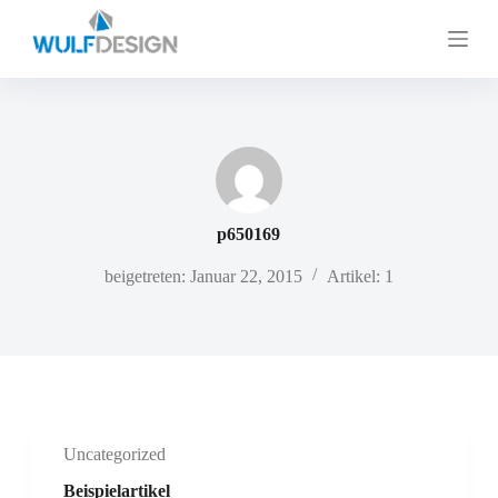
Z
u
m
I
n
h
a
l
t
s
p
p650169
r
i
beigetreten: Januar 22, 2015
Artikel: 1
n
g
e
n
Uncategorized
Beispielartikel